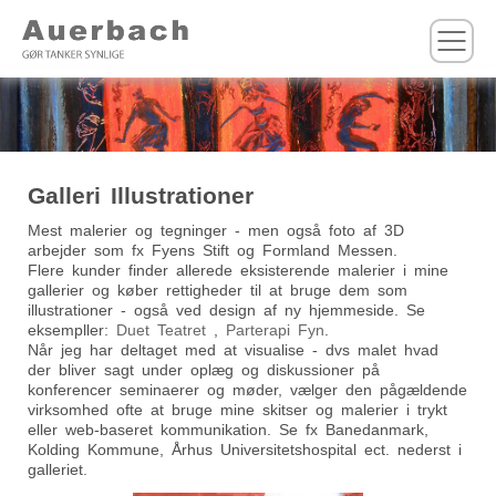
M
Galleri Illustrationer
Mest malerier og tegninger - men også foto af 3D
arbejder som fx Fyens Stift og Formland Messen.
Flere kunder finder allerede eksisterende malerier i mine
gallerier og køber rettigheder til at bruge dem som
illustrationer - også ved design af ny hjemmeside. Se
eksempller:
Duet Teatret
,
Parterapi Fyn
.
Når jeg har deltaget med at visualise - dvs malet hvad
der bliver sagt under oplæg og diskussioner på
konferencer seminaerer og møder, vælger den pågældende
virksomhed ofte at bruge mine skitser og malerier i trykt
eller web-baseret kommunikation. Se fx Banedanmark,
Kolding Kommune, Århus Universitetshospital ect. nederst i
galleriet.