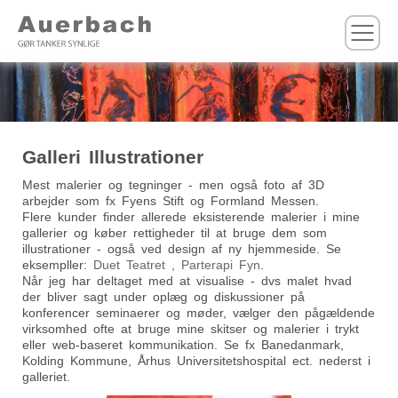
M
Galleri Illustrationer
Mest malerier og tegninger - men også foto af 3D
arbejder som fx Fyens Stift og Formland Messen.
Flere kunder finder allerede eksisterende malerier i mine
gallerier og køber rettigheder til at bruge dem som
illustrationer - også ved design af ny hjemmeside. Se
eksempller:
Duet Teatret
,
Parterapi Fyn
.
Når jeg har deltaget med at visualise - dvs malet hvad
der bliver sagt under oplæg og diskussioner på
konferencer seminaerer og møder, vælger den pågældende
virksomhed ofte at bruge mine skitser og malerier i trykt
eller web-baseret kommunikation. Se fx Banedanmark,
Kolding Kommune, Århus Universitetshospital ect. nederst i
galleriet.