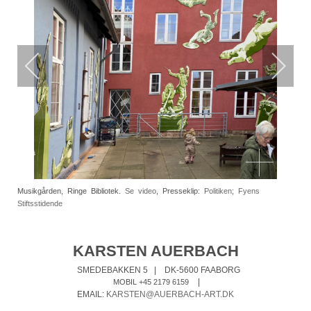
Musikgården, Ringe Bibliotek.
Se video
, Presseklip:
Politiken
;
Fyens
Stiftsstidende
KARSTEN AUERBACH
SMEDEBAKKEN 5
|
DK-5600 FAABORG
|
MOBIL +45 2179 6159
EMAIL:
KARSTEN@AUERBACH-ART.DK