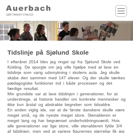
M
Tidslinje på Sjølund Skole
I efteråret 2014 blev jeg ringet op fra Sjølund Skole ved
Kolding. De spurgte om jeg ville hjælpe med at lave en
tidslinje som varig udsmykning i skolens aula. Jeg skulle
skabe den sammen med 147 elever. Og der skulle tænkes
pædagogiske funktioner ind i både processen og det
færdige resultat.
Min grundide var at lave tidslinjen i generationer, for at
understrege, at historie handler om konkrete mennesker og
ikke kun årstal og abstrakte begreber som tidsaldre.
En anden vigtig ide, var at de første danskere skulle være
meget små, og de nyeste meget store. Stenalderen er
meget lang og har begrænset underholdningsværdi. Hvis
alle generationer var lige store, ville stenalderen fylde 3/4
af tidslinjen, men ved at variere figurernes størrelse fik jeg