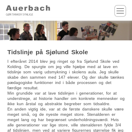
M
Tidslinje på Sjølund Skole
I efteråret 2014 blev jeg ringet op fra Sjølund Skole ved
Kolding. De spurgte om jeg ville hjælpe med at lave en
tidslinje som varig udsmykning i skolens aula. Jeg skulle
skabe den sammen med 147 elever. Og der skulle tænkes
pædagogiske funktioner ind i både processen og det
færdige resultat.
Min grundide var at lave tidslinjen i generationer, for at
understrege, at historie handler om konkrete mennesker og
ikke kun årstal og abstrakte begreber som tidsaldre.
En anden vigtig ide, var at de første danskere skulle være
meget små, og de nyeste meget store. Stenalderen er
meget lang og har begrænset underholdningsværdi. Hvis
alle generationer var lige store, ville stenalderen fylde 3/4
af tidslinjen, men ved at variere figurernes størrelse fik jeg