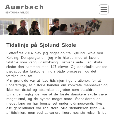
M
Tidslinje på Sjølund Skole
I efteråret 2014 blev jeg ringet op fra Sjølund Skole ved
Kolding. De spurgte om jeg ville hjælpe med at lave en
tidslinje som varig udsmykning i skolens aula. Jeg skulle
skabe den sammen med 147 elever. Og der skulle tænkes
pædagogiske funktioner ind i både processen og det
færdige resultat.
Min grundide var at lave tidslinjen i generationer, for at
understrege, at historie handler om konkrete mennesker og
ikke kun årstal og abstrakte begreber som tidsaldre.
En anden vigtig ide, var at de første danskere skulle være
meget små, og de nyeste meget store. Stenalderen er
meget lang og har begrænset underholdningsværdi. Hvis
alle generationer var lige store, ville stenalderen fylde 3/4
af tidslinjen, men ved at variere figurernes størrelse fik jeg