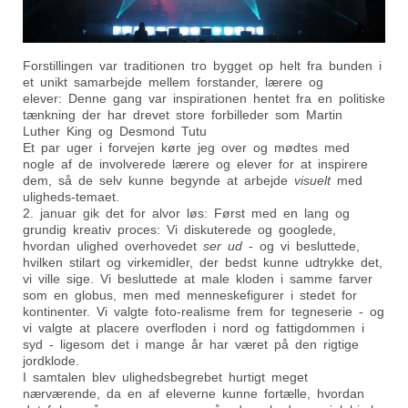
Forstillingen var traditionen tro bygget op helt fra bunden i
et unikt samarbejde mellem forstander, lærere og
elever: Denne gang var inspirationen hentet fra en politiske
tænkning der har drevet store forbilleder som Martin
Luther King og Desmond Tutu
Et par uger i forvejen kørte jeg over og mødtes med
nogle af de involverede lærere og elever for at inspirere
dem, så de selv kunne begynde at arbejde
visuelt
med
uligheds-temaet.
2. januar gik det for alvor løs: Først med en lang og
grundig kreativ proces: Vi diskuterede og googlede,
hvordan ulighed overhovedet
ser ud
- og vi besluttede,
hvilken stilart og virkemidler, der bedst kunne udtrykke det,
vi ville sige. Vi besluttede at male kloden i samme farver
som en globus, men med menneskefigurer i stedet for
kontinenter. Vi valgte foto-realisme frem for tegneserie - og
vi valgte at placere overfloden i nord og fattigdommen i
syd - ligesom det i mange år har været på den rigtige
jordklode.
I samtalen blev ulighedsbegrebet hurtigt meget
nærværende, da en af eleverne kunne fortælle, hvordan