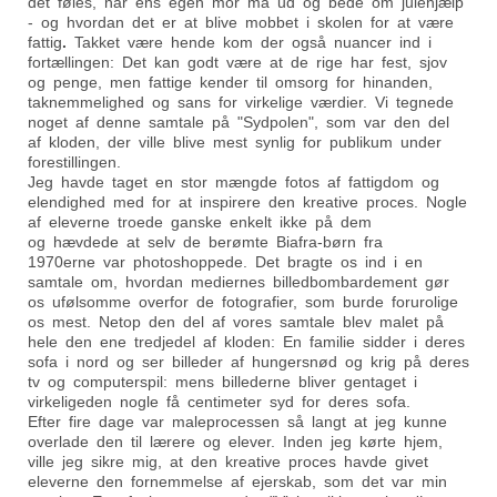
det føles, når ens egen mor må ud og bede om julehjælp
- og hvordan det er at blive mobbet i skolen for at være
fattig
.
Takket være hende kom der også nuancer ind i
fortællingen: Det kan godt være at de rige har fest, sjov
og penge, men fattige kender til omsorg for hinanden,
taknemmelighed og sans for virkelige værdier. Vi tegnede
noget af denne samtale på "Sydpolen", som var den del
af kloden, der ville blive mest synlig for publikum under
forestillingen.
Jeg havde taget en stor mængde fotos af fattigdom og
elendighed med for at inspirere den kreative proces. Nogle
af eleverne troede ganske enkelt ikke på dem
og hævdede at selv de berømte Biafra-børn fra
1970erne var photoshoppede. Det bragte os ind i en
samtale om, hvordan mediernes billedbombardement gør
os ufølsomme overfor de fotografier, som burde forurolige
os mest. Netop den del af vores samtale blev malet på
hele den ene tredjedel af kloden: En familie sidder i deres
sofa i nord og ser billeder af hungersnød og krig på deres
tv og computerspil: mens billederne bliver gentaget i
virkeligeden nogle få centimeter syd for deres sofa.
Efter fire dage var maleprocessen så langt at jeg kunne
overlade den til lærere og elever. Inden jeg kørte hjem,
ville jeg sikre mig, at den kreative proces havde givet
eleverne den fornemmelse af ejerskab, som det var min