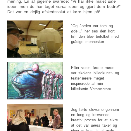
mening. En af pigerne svarede: "Vi har ikke malet
dine
ideer, men du har taget
vores
ideer og gjort dem bedre!".
Det var en dejlig afskedssalut at køre hjem på!
"Og Jorden var tom og
øde..." her ses den kort
før, den blev befolket med
grådige mennesker.
Efter vores første møde
var skolens billedkunst- og
teaterlærere meget
inspirerede af min
billedserie V
erdensorden.
Jeg førte eleverne gennem
en lang og krævende
kreativ proces for at sikre
at det var
deres
taker og
ideer vi kom til at male.